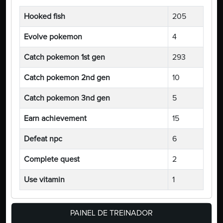
Hooked fish
205
Evolve pokemon
4
Catch pokemon 1st gen
293
Catch pokemon 2nd gen
10
Catch pokemon 3nd gen
5
Earn achievement
15
Defeat npc
6
Complete quest
2
Use vitamin
1
PAINEL DE TREINADOR