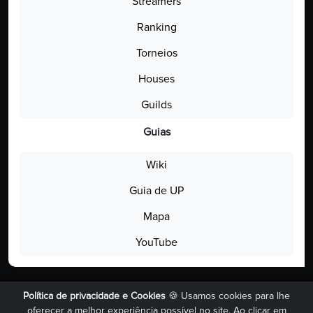
Streamers
Ranking
Torneios
Houses
Guilds
Guias
Wiki
Guia de UP
Mapa
YouTube
Política de privacidade e Cookies
🍪 Usamos cookies para lhe
Community MMORPG PSoul - Contact: contact(a)psoul.gg - Pokémon
oferecer a melhor experiência possível no site. Ao clicar em