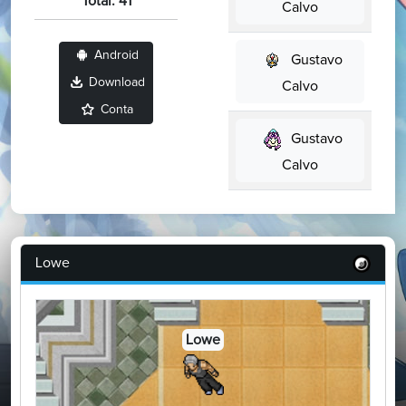
Total: 41
Calvo
Android
Gustavo
Download
Calvo
Conta
Gustavo
Calvo
Lowe
Lowe