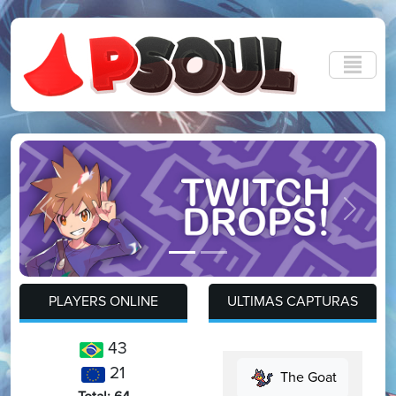
Previous
Next
PLAYERS ONLINE
ULTIMAS CAPTURAS
43
21
The Goat