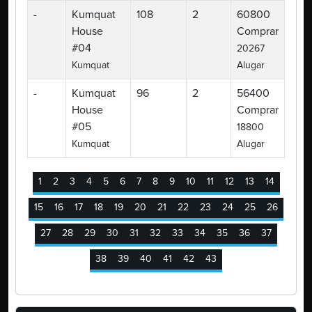
-
Kumquat
108
2
60800
House
Comprar
#04
20267
Kumquat
Alugar
-
Kumquat
96
2
56400
House
Comprar
#05
18800
Kumquat
Alugar
1
2
3
4
5
6
7
8
9
10
11
12
13
14
15
16
17
18
19
20
21
22
23
24
25
26
27
28
29
30
31
32
33
34
35
36
37
38
39
40
41
42
43