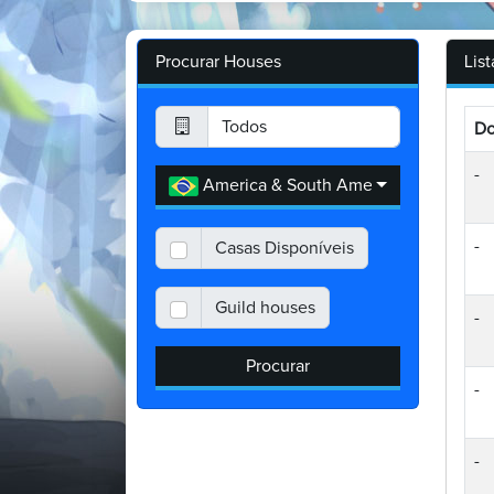
Procurar Houses
Lis
D
-
America & South America
-
Casas Disponíveis
Guild houses
-
Procurar
-
-