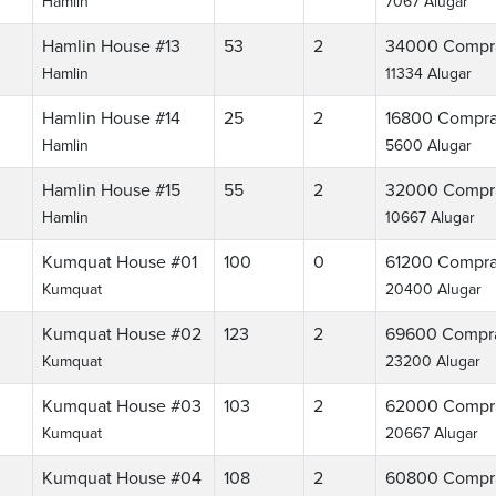
Hamlin
7067 Alugar
Hamlin House #13
53
2
34000
Compr
Hamlin
11334 Alugar
Hamlin House #14
25
2
16800
Compra
Hamlin
5600 Alugar
Hamlin House #15
55
2
32000
Compr
Hamlin
10667 Alugar
Kumquat House #01
100
0
61200
Compra
Kumquat
20400 Alugar
Kumquat House #02
123
2
69600
Compr
Kumquat
23200 Alugar
Kumquat House #03
103
2
62000
Compr
Kumquat
20667 Alugar
Kumquat House #04
108
2
60800
Compr