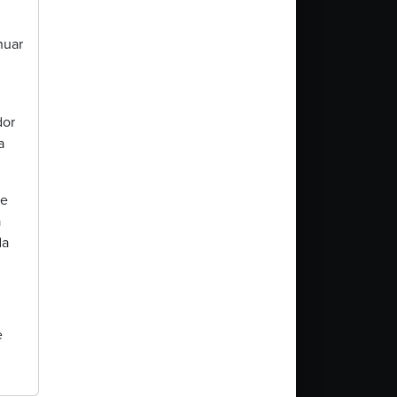
nuar
dor
a
te
a
da
e