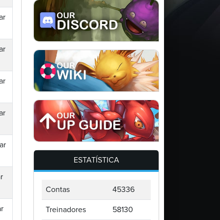
ar
ar
ar
ar
ar
ESTATÍSTICA
r
Contas
45336
r
Treinadores
58130