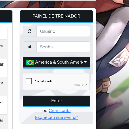
PAINEL DE TREINADOR
ar
America & South America
ar
ar
Enter
ar
ou
Criar conta
Esqueceu sua senha?
ar