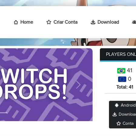
Home
Criar Conta
Download
PLAYERS ONL
41
0
Total: 41
Next
Android
Downloa
Conta