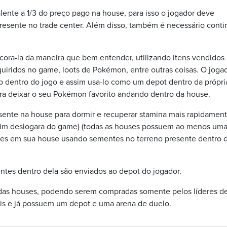
ente a 1/3 do preço pago na house, para isso o jogador deve
resente no trade center. Além disso, também é necessário conti
ora-la da maneira que bem entender, utilizando itens vendidos
quiridos no game, loots de Pokémon, entre outras coisas. O joga
 dentro do jogo e assim usa-lo como um depot dentro da própri
ara deixar o seu Pokémon favorito andando dentro da house.
sente na house para dormir e recuperar stamina mais rapidamen
assim deslogara do game) (todas as houses possuem ao menos um
ies em sua house usando sementes no terreno presente dentro 
entes dentro dela são enviados ao depot do jogador.
 das houses, podendo serem compradas somente pelos líderes d
ais e já possuem um depot e uma arena de duelo.