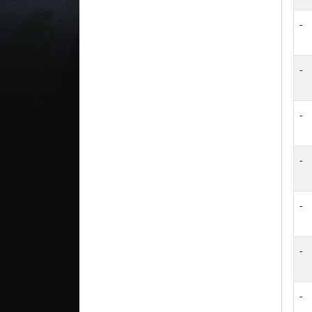
-
-
-
-
-
-
-