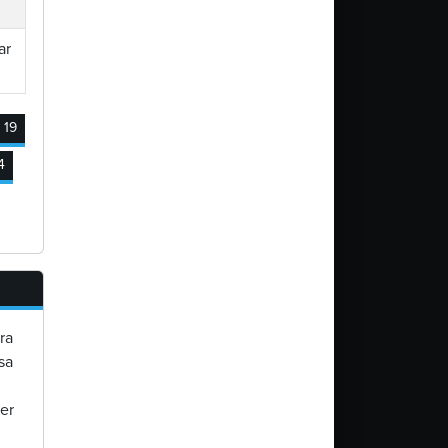
ar
19
4
ra
sa
er