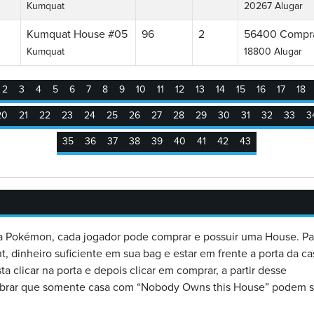
Kumquat
20267 Alugar
Kumquat House #05
96
2
56400
Compr
Kumquat
18800 Alugar
2
3
4
5
6
7
8
9
10
11
12
13
14
15
16
17
18
20
21
22
23
24
25
26
27
28
29
30
31
32
33
3
35
36
37
38
39
40
41
42
43
 Pokémon, cada jogador pode comprar e possuir uma House. Pa
, dinheiro suficiente em sua bag e estar em frente a porta da ca
a clicar na porta e depois clicar em comprar, a partir desse
mbrar que somente casa com “Nobody Owns this House” podem s