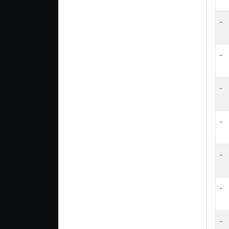
-
-
-
-
-
-
-