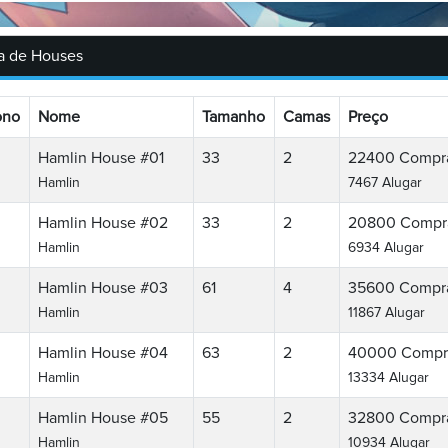
ta de Houses
ono
Nome
Tamanho
Camas
Preço
Hamlin House #01
33
2
22400
Compr
Hamlin
7467 Alugar
Hamlin House #02
33
2
20800
Compr
Hamlin
6934 Alugar
Hamlin House #03
61
4
35600
Compr
Hamlin
11867 Alugar
Hamlin House #04
63
2
40000
Compr
Hamlin
13334 Alugar
Hamlin House #05
55
2
32800
Compr
Hamlin
10934 Alugar